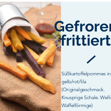
Gefrore
frittier
Süßkartoffelpommes in
gelb/rot/lila
(Originalgeschmack.
Knusprige Schale. Welli
Waffelförmige)